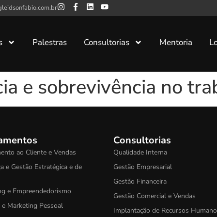
leidsonfabio.com.br
s
Palestras
Consultorias
Mentoria
Lo
ia e sobrevivência no tra
namentos
Consultorias
ento ao Cliente e Vendas
Qualidade Interna
a e Gestão Estratégica e de
Gestão Empresarial
Gestão Financeira
ng e Empreendedorismo
Gestão Comercial e Vendas
a e Marketing Pessoal
Implantação de Recursos Humano