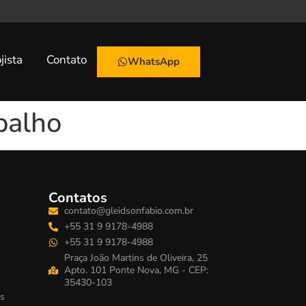
jista
Contato
WhatsApp
balho
Contatos
contato@gleidsonfabio.com.br
+55 31 9 9178-4988
+55 31 9 9178-4988
Praça João Martins de Oliveira, 25
Apto. 101 Ponte Nova, MG - CEP:
35430-103
s