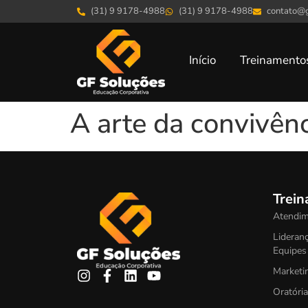
(31) 9 9178-4988
(31) 9 9178-4988
contato@g
Início
Treinamento
A arte da convivênc
Trei
Atendim
Lideranç
Equipes
Marketi
Oratóri